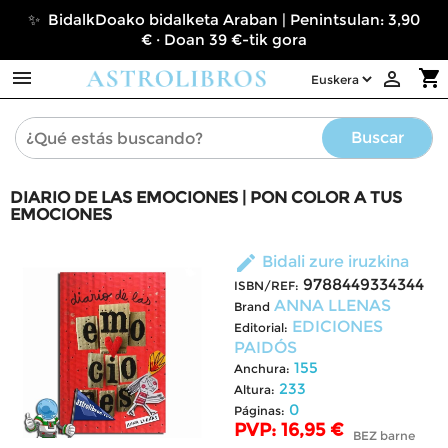
✨ BidalkDoako bidalketa Araban | Penintsulan: 3,90
€ · Doan 39 €-tik gora

shopping_cart

Buscar
DIARIO DE LAS EMOCIONES | PON COLOR A TUS
EMOCIONES
edit
Bidali zure iruzkina
9788449334344
ISBN/REF:
ANNA LLENAS
Brand
EDICIONES
Editorial:
PAIDÓS
155
Anchura:
233
Altura:
0
Páginas:
PVP: 16,95 €
BEZ barne