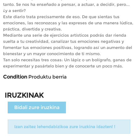
tanto. Se nos ha enseñado a pensar, a actuar, a decidir, pero...
¿y a sentir?
Este diario trata precisamente de eso. De que sientas tus
emociones, las reconozcas y las expreses de una manera lúdica,
práctica, divertida y creativa.
Mediante una serie de ejercicios artísticos podrás dar rienda
suelta a tu creatividad, canalizar tus emociones negativas y
fomentar tus emociones positivas, logrando así un aumento del
bienestar y un mayor conocimiento de ti mismo.
Tan solo necesitas tres cosas: Un lápiz o un bolígrafo, ganas de
experimentar y pasártelo bien y de conocerte un poco más.
Condition
Produktu berria
IRUZKINAK
Bidali zure iruzkina
Izan zaitez lehendabizikoa zure iruzkina idazten! !