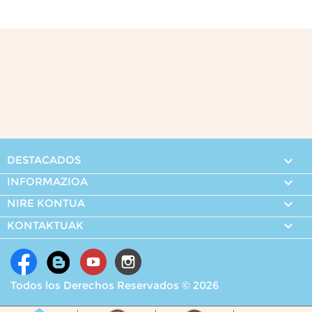
DESTACADOS

INFORMAZIOA

NIRE KONTUA


KONTAKTUAK
Todos los Derechos Reservados © 2026