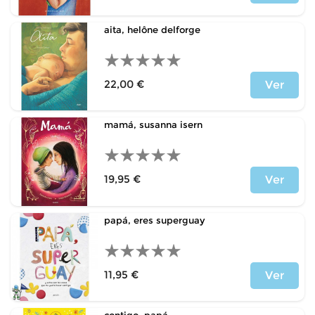
Price
aita, helône delforge
22,00 €
Ver
Price
mamá, susanna isern
19,95 €
Ver
Price
papá, eres superguay
11,95 €
Ver
Price