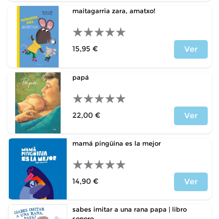
maitagarria zara, amatxo!
15,95 €
Ver
Price
papá
22,00 €
Ver
Price
mamá pingüina es la mejor
14,90 €
Ver
Price
sabes imitar a una rana papa | libro
sonoro