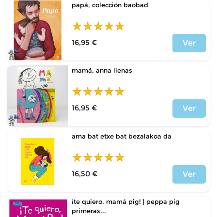
papá, colección baobad
16,95 €
Ver
Price
mamá, anna llenas
16,95 €
Ver
Price
ama bat etxe bat bezalakoa da
16,50 €
Ver
Price
¡te quiero, mamá pig! | peppa pig
primeras...