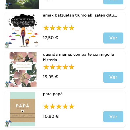
Price
amak batzuetan trumoiak izaten ditu...
17,50 €
Ver
Price
querida mamá, comparte conmigo la
historia...
15,95 €
Ver
Price
para papá
10,90 €
Ver
Price