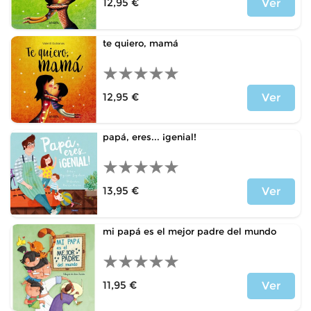
12,95 €
Ver
Price
te quiero, mamá
12,95 €
Ver
Price
papá, eres... ¡genial!
13,95 €
Ver
Price
mi papá es el mejor padre del mundo
11,95 €
Ver
Price