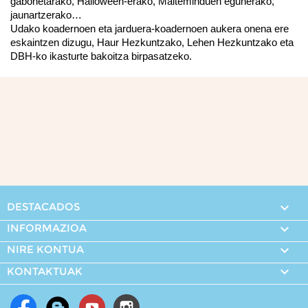
gabonetarako, Halloween-erako, Maiteminduen egunerako, 
jaunartzerako
…
Udako koadernoen eta jarduera-koadernoen
 aukera onena ere 
eskaintzen dizugu, Haur Hezkuntzako, Lehen Hezkuntzako eta 
DBH-ko ikasturte bakoitza birpasatzeko. 
DESTACADOS

INFORMAZIOA

NIRE KONTUA


KONTAKTUAK