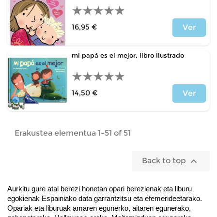
16,95 €
Ver
Price
mi papá es el mejor, libro ilustrado
14,50 €
Ver
Price
Erakustea elementua 1-51 of 51

Back to top
Aurkitu gure atal berezi honetan opari berezienak eta liburu 
egokienak Espainiako data garrantzitsu eta efemerideetarako.
Opariak eta liburuak 
amaren egunerko, aitaren egunerako, 