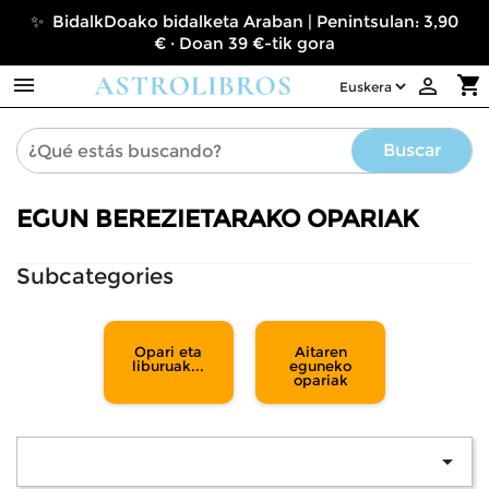
✨ BidalkDoako bidalketa Araban | Penintsulan: 3,90
€ · Doan 39 €-tik gora

shopping_cart

Buscar
EGUN BEREZIETARAKO OPARIAK
Subcategories
Opari eta
Aitaren
liburuak...
eguneko
opariak
