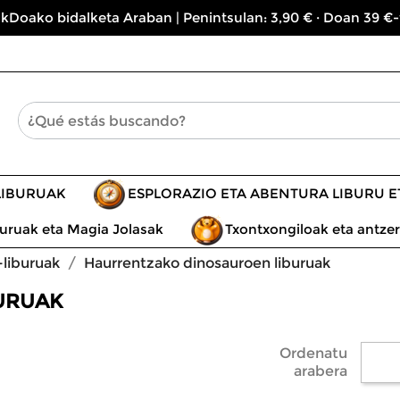
kDoako bidalketa Araban | Penintsulan: 3,90 € · Doan 39 €-
LIBURUAK
ESPLORAZIO ETA ABENTURA LIBURU 
uruak eta Magia Jolasak
Txontxongiloak eta antzer
liburuak
Haurrentzako dinosauroen liburuak
URUAK
Ordenatu
arabera