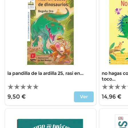
la pandilla de la ardilla 25, rasi en...
no hagas cos
toco...
9,50 €
14,96 €
Ver
Price
Price