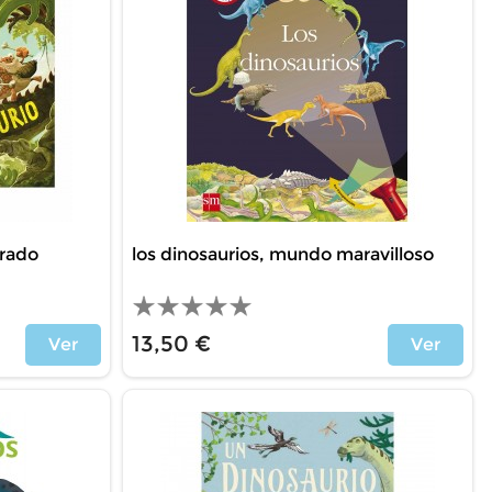
trado
los dinosaurios, mundo maravilloso
13,50 €
Ver
Ver
Price