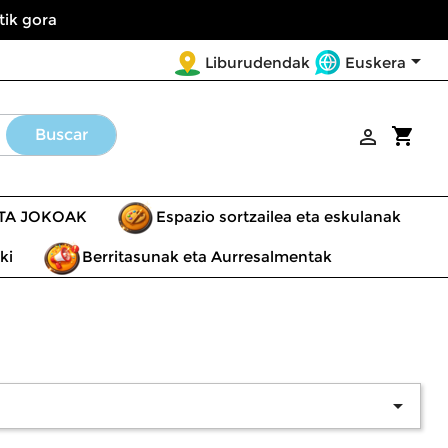
tik gora

Euskera
Liburudendak
shopping_cart
Buscar

ETA JOKOAK
Espazio sortzailea eta eskulanak
ki
Berritasunak eta Aurresalmentak
