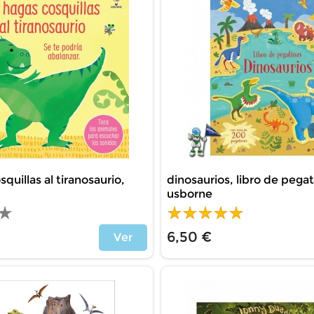
quillas al tiranosaurio,
dinosaurios, libro de pegat
usborne
6,50 €
Ver
Price