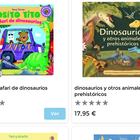
 safari de dinosaurios
dinosaurios y otros animal
prehistóricos
17,95 €
Ver
Price