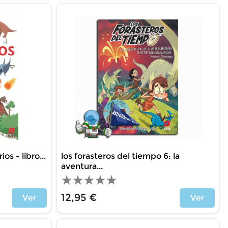
os - libro...
los forasteros del tiempo 6: la
aventura...
12,95 €
Ver
Ver
Price