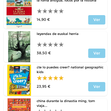
la roma antigua, locos por la historia
14,90 €
Ver
Price
leyendas de euskal herria
38,50 €
Ver
Price
¿te lo puedes creer? national geographic
kids
23,95 €
Ver
Price
china durante la dinastía ming, tom
viaja...