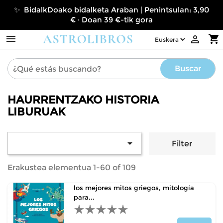
✨ BidalkDoako bidalketa Araban | Penintsulan: 3,90
€ · Doan 39 €-tik gora

shopping_cart

Buscar
HAURRENTZAKO HISTORIA
LIBURUAK

Filter
Erakustea elementua 1-60 of 109
los mejores mitos griegos, mitología
para...