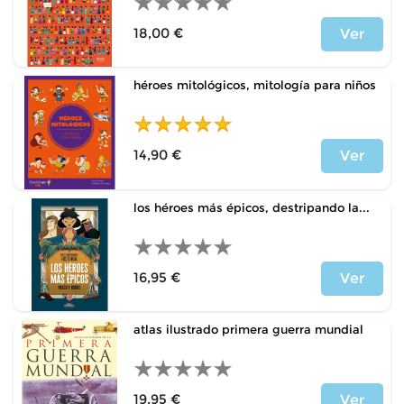
18,00 €
Ver
Price
héroes mitológicos, mitología para niños
14,90 €
Ver
Price
los héroes más épicos, destripando la...
16,95 €
Ver
Price
atlas ilustrado primera guerra mundial
19,95 €
Ver