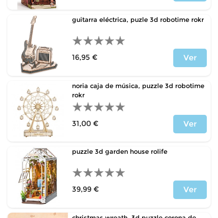
Price
guitarra eléctrica, puzle 3d robotime rokr
16,95 €
Ver
Price
noria caja de música, puzzle 3d robotime
rokr
31,00 €
Ver
Price
puzzle 3d garden house rolife
39,99 €
Ver
Price
christmas wreath, 3d puzzle corona de...