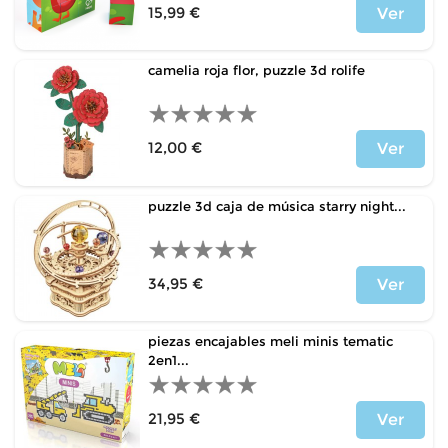
15,99 €
Ver
Price
camelia roja flor, puzzle 3d rolife
12,00 €
Ver
Price
puzzle 3d caja de música starry night...
34,95 €
Ver
Price
piezas encajables meli minis tematic
2en1...
21,95 €
Ver
Price