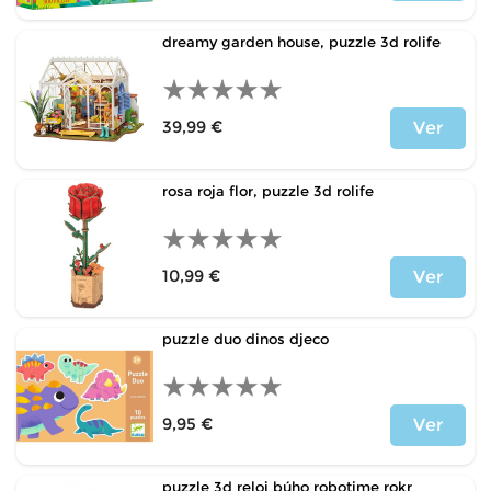
Price
dreamy garden house, puzzle 3d rolife
39,99 €
Ver
Price
rosa roja flor, puzzle 3d rolife
10,99 €
Ver
Price
puzzle duo dinos djeco
9,95 €
Ver
Price
puzzle 3d reloj búho robotime rokr