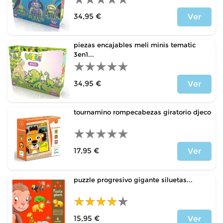
34,95 €
Ver
Price
piezas encajables meli minis tematic
3en1...
34,95 €
Ver
Price
tournamino rompecabezas giratorio djeco
17,95 €
Ver
Price
puzzle progresivo gigante siluetas...
15,95 €
Ver