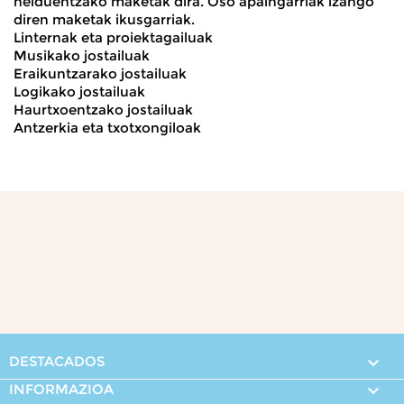
helduentzako maketak dira. Oso apaingarriak izango
diren maketak ikusgarriak.
Linternak eta proiektagailuak
Musikako jostailuak
Eraikuntzarako jostailuak
Logikako jostailuak
Haurtxoentzako jostailuak
Antzerkia eta txotxongiloak
DESTACADOS

INFORMAZIOA
