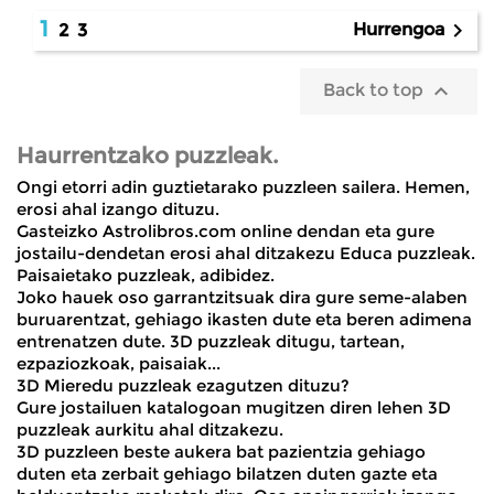
1

Hurrengoa
2
3

Back to top
Haurrentzako puzzleak.
Ongi etorri adin guztietarako puzzleen sailera. Hemen,
erosi ahal izango dituzu.
Gasteizko Astrolibros.com online dendan eta gure
jostailu-dendetan erosi ahal ditzakezu Educa puzzleak.
Paisaietako puzzleak, adibidez.
Joko hauek oso garrantzitsuak dira gure seme-alaben
buruarentzat, gehiago ikasten dute eta beren adimena
entrenatzen dute. 3D puzzleak ditugu, tartean,
ezpaziozkoak, paisaiak...
3D Mieredu puzzleak ezagutzen dituzu?
Gure jostailuen katalogoan mugitzen diren lehen
3D
puzzleak aurkitu ahal ditzakezu.
3D puzzleen beste aukera bat pazientzia gehiago
duten eta zerbait gehiago bilatzen duten gazte eta