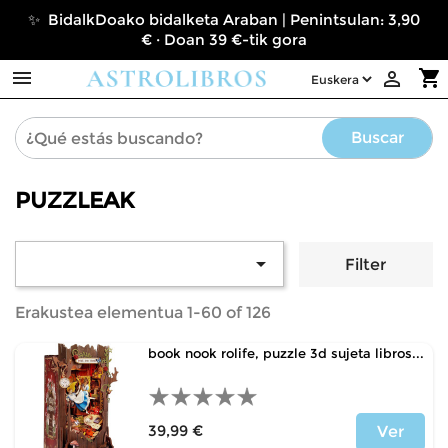
✨ BidalkDoako bidalketa Araban | Penintsulan: 3,90
€ · Doan 39 €-tik gora

shopping_cart

Buscar
PUZZLEAK

Filter
Erakustea elementua 1-60 of 126
book nook rolife, puzzle 3d sujeta libros...
39,99 €
Ver