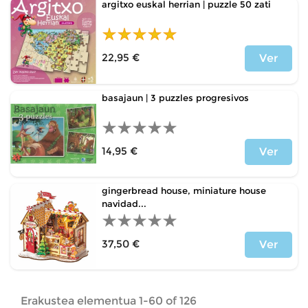
argitxo euskal herrian | puzzle 50 zati
22,95 €
Ver
Price
basajaun | 3 puzzles progresivos
14,95 €
Ver
Price
gingerbread house, miniature house
navidad...
37,50 €
Ver
Price
Erakustea elementua 1-60 of 126