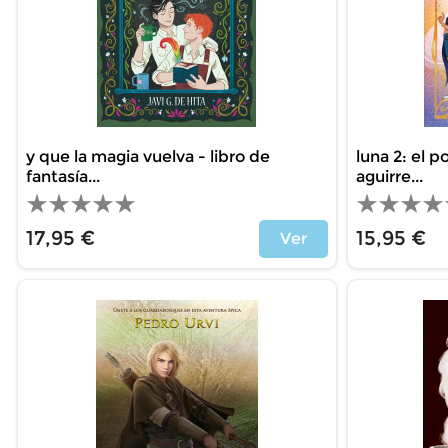
y que la magia vuelva - libro de
luna 2: el p
fantasía...
aguirre...
17,95 €
15,95 €
Ver
Price
Price