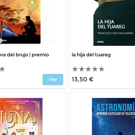
bra del brujo | premio
la hija del tuareg
13,50 €
Ver
Price