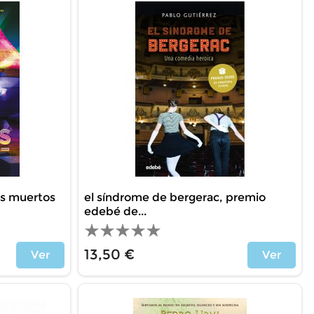
los muertos
el síndrome de bergerac, premio
edebé de...
13,50 €
Ver
Ver
Price