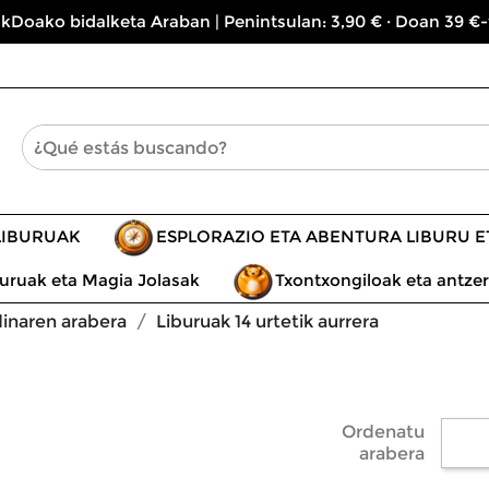
kDoako bidalketa Araban | Penintsulan: 3,90 € · Doan 39 €-
LIBURUAK
ESPLORAZIO ETA ABENTURA LIBURU 
uruak eta Magia Jolasak
Txontxongiloak eta antzer
dinaren arabera
Liburuak 14 urtetik aurrera
Ordenatu
arabera