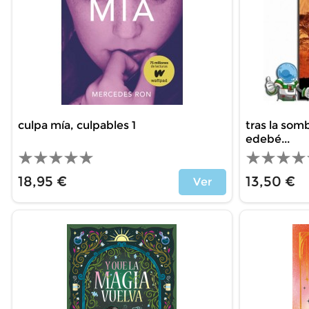
culpa mía, culpables 1
tras la som
edebé...
18,95 €
13,50 €
Ver
Price
Price