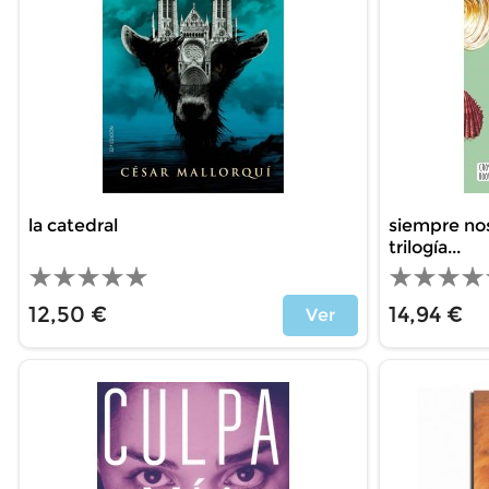
la catedral
siempre nos
trilogía...
12,50 €
14,94 €
Ver
Price
Price