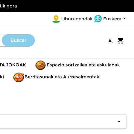
tik gora

Euskera
Liburudendak
shopping_cart
Buscar

ETA JOKOAK
Espazio sortzailea eta eskulanak
ki
Berritasunak eta Aurresalmentak
