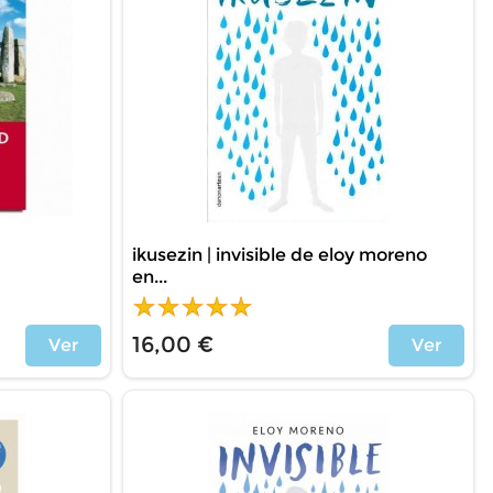
ikusezin | invisible de eloy moreno
en...
16,00 €
Ver
Ver
Price