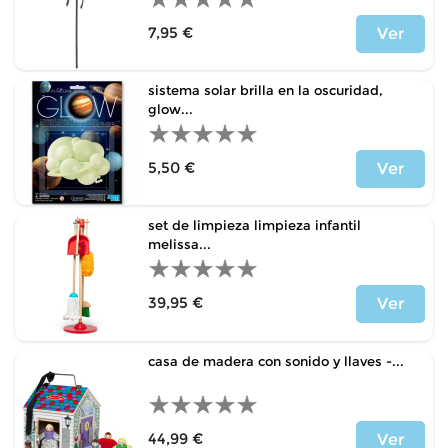
7,95 €
Ver
Price
sistema solar brilla en la oscuridad,
glow...
5,50 €
Ver
Price
set de limpieza limpieza infantil
melissa...
39,95 €
Ver
Price
casa de madera con sonido y llaves -...
44,99 €
Ver