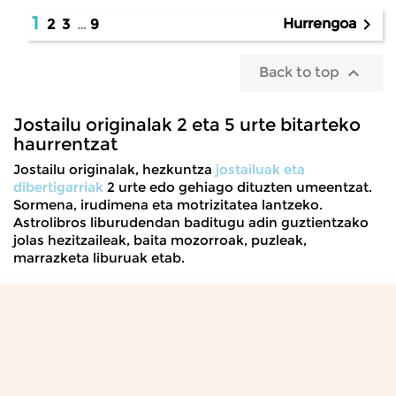
1

Hurrengoa
2
3
…
9

Back to top
Jostailu originalak 2 eta 5 urte bitarteko
haurrentzat
Jostailu originalak
,
hezkuntza
jostailuak eta
dibertigarriak
2 urte edo gehiago
dituzten umeentzat.
Sormena, irudimena eta motrizitatea lantzeko.
Astrolibros liburudendan baditugu adin guztientzako
jolas hezitzaileak, baita mozorroak, puzleak,
marrazketa liburuak etab.