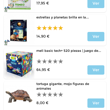
17,95 €
Ver
Price
estrellas y planetas brilla en la...
14,90 €
Ver
Price
meli basic tech+ 520 piezas | juego de...
64,95 €
Ver
Price
tortuga gigante, mojo figuras de
animales
8,00 €
Ver
Price