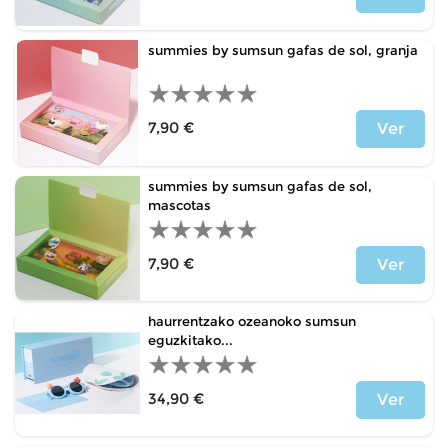
Price
summies by sumsun gafas de sol, granja
7,90 €
Ver
Price
summies by sumsun gafas de sol,
mascotas
7,90 €
Ver
Price
haurrentzako ozeanoko sumsun
eguzkitako...
34,90 €
Ver
Price