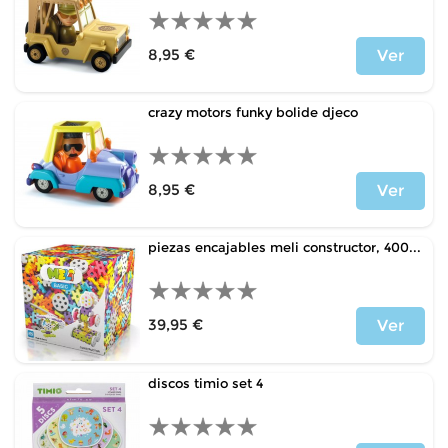
8,95 €
Ver
Price
crazy motors funky bolide djeco
8,95 €
Ver
Price
piezas encajables meli constructor, 400...
39,95 €
Ver
Price
discos timio set 4