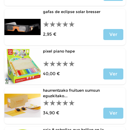
Price
gafas de eclipse solar bresser
2,95 €
Ver
Price
pixel piano hape
40,00 €
Ver
Price
haurrentzako fruituen sumsun
eguzkitako...
34,90 €
Ver
Price
caja 8 estrellas que brillan en la