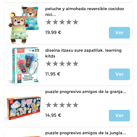
peluche y almohada reversible cosidoo
nici...
19,99 €
Ver
Price
diseina itzasu zure zapatilak, learning
kitds
11,95 €
Ver
Price
puzzle progresivo amigos de la granja...
14,95 €
Ver
Price
puzzle progresivo amigos de la jungla...