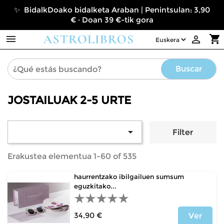
✨ BidalkDoako bidalketa Araban | Penintsulan: 3,90
€ · Doan 39 €-tik gora

shopping_cart

Buscar
JOSTAILUAK 2-5 URTE

Filter
Erakustea elementua 1-60 of 535
haurrentzako ibilgailuen sumsum
eguzkitako...
34,90 €
Ver