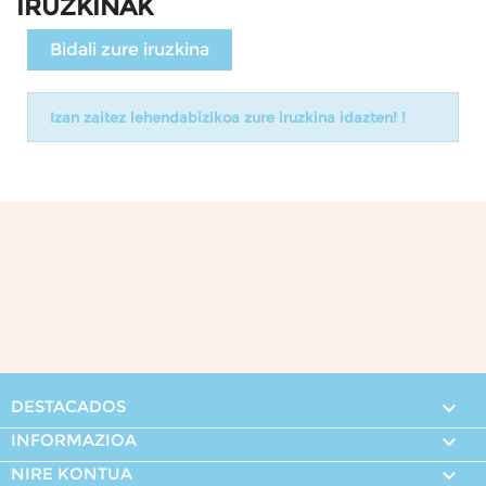
IRUZKINAK
Bidali zure iruzkina
Izan zaitez lehendabizikoa zure iruzkina idazten! !
DESTACADOS

INFORMAZIOA

NIRE KONTUA
