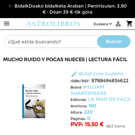
✨ BidalkDoako bidalketa Araban | Penintsulan: 3,90
€ · Doan 39 €-tik gora

shopping_cart

Buscar
MUCHO RUIDO Y POCAS NUECES | LECTURA FÁCIL
edit
Bidali zure iruzkina
9788494834622
ISBN/REF:
WILLIAM
Brand
SHAKESPEARE
LA MAR DE FÁCIL
Editorial:
160
Anchura:
220
Altura:
0
Páginas:
PVP: 15,50 €
BEZ barne