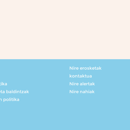
Nire erosketak
kontaktua
tika
Nire alertak
eta baldintzak
Nire nahiak
 politika