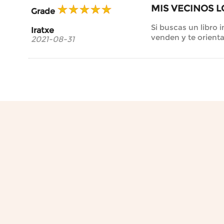
MIS VECINOS L
Grade
Si buscas un libro 
Iratxe
venden y te orienta
2021-08-31