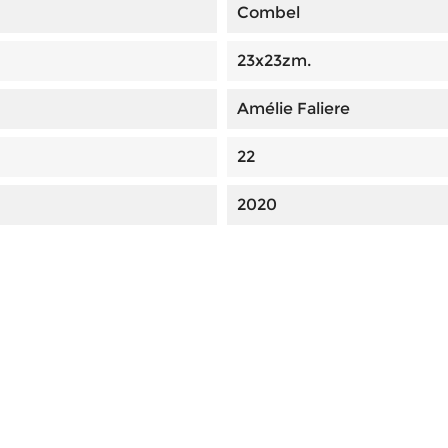
Combel
23x23zm.
Amélie Faliere
22
2020