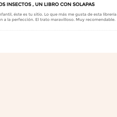
OS INSECTOS , UN LIBRO CON SOLAPAS
infantil, éste es tu sitio. Lo que más me gusta de esta librer
n a la perfección. El trato maravilloso. Muy recomendable.