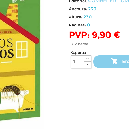
COMBEL EDITOR
Editorial:
230
Anchura:
230
Altura:
0
Páginas:
PVP: 9,90 €
BEZ barne
Kopurua

Ero