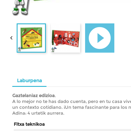


Laburpena
Gaztelaniaz edizioa
.
A lo mejor no te has dado cuenta, pero en tu casa v
un contexto cotidiano. ¡Un tema fascinante para los n
Adina: 4 urtetik aurrera.
Fitxa teknikoa