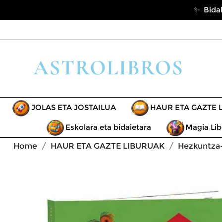
✨ Bidal
JOLAS ETA JOSTAILUA
HAUR ETA GAZTE 
Eskolara eta bidaietara
Magia Lib
Home
HAUR ETA GAZTE LIBURUAK
Hezkuntza-