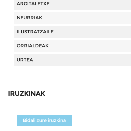
ARGITALETXE
NEURRIAK
ILUSTRATZAILE
ORRIALDEAK
URTEA
IRUZKINAK
Bidali zure iruzkina