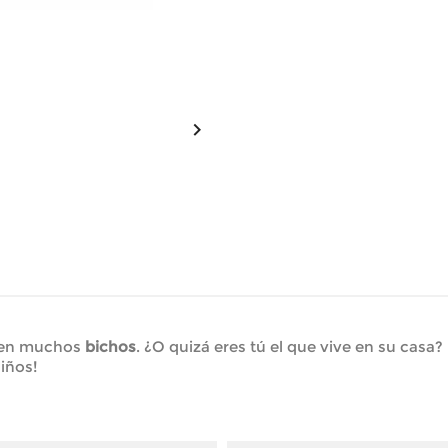

iven muchos
bichos
. ¿O quizá eres tú el que vive en su casa?
iños!