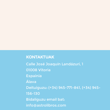
KONTAKTUAK
Calle José Joaquín Landázuri, 1
01008 Vitoria
Espainia
Álava
Deituiguzu:
(+34) 945-771-841, (+34) 945-
156-130
Bidaliguzu email bat:
info@astrolibros.com