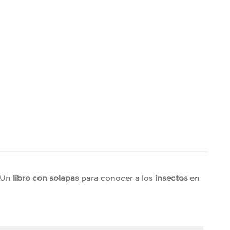
 Un
libro con solapas
para conocer a los
insectos
en