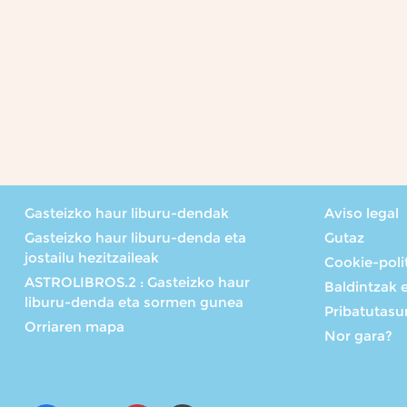
Gasteizko haur liburu-dendak
Aviso legal
Gasteizko haur liburu-denda eta
Gutaz
jostailu hezitzaileak
Cookie-poli
ASTROLIBROS.2 : Gasteizko haur
Baldintzak 
liburu-denda eta sormen gunea
Pribatutasun
Orriaren mapa
Nor gara?