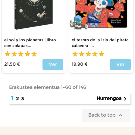
el sol y los planetas | libro
el tesoro de la isla del pirata
con solapas...
calavera |...
21,50 €
19,90 €
Ver
Ver
Price
Price
Erakustea elementua 1-60 of 146
1

Hurrengoa
2
3

Back to top