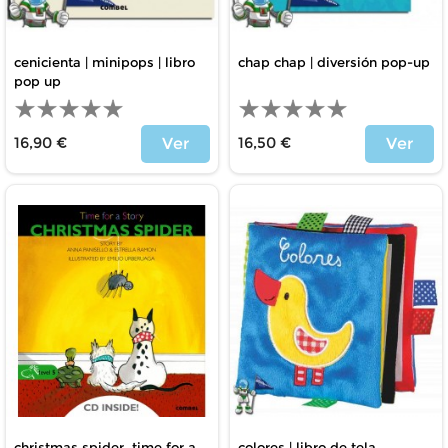
cenicienta | minipops | libro
chap chap | diversión pop-up
pop up
16,90 €
16,50 €
Ver
Ver
Price
Price
christmas spider, time for a
colores | libro de tela