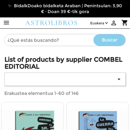
✨ BidalkDoako bidalketa Araban | Penintsulan: 3,90
€ · Doan 39 €-tik gora

shopping_cart

Buscar
List of products by supplier COMBEL
EDITORIAL

Erakustea elementua 1-60 of 146