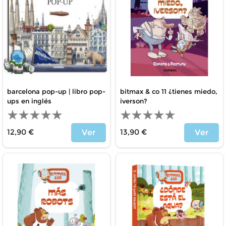
barcelona pop-up | libro pop-
bitmax & co 11 ¿tienes miedo,
ups en inglés
iverson?
12,90 €
13,90 €
Ver
Ver
Price
Price