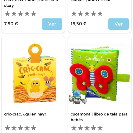
story
7,90 €
16,50 €
Ver
Ver
Price
Price
cric-crac, ¿quién hay?
cucamona | libro de tela para
bebés