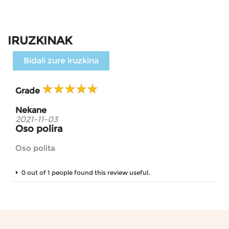
IRUZKINAK
Bidali zure iruzkina
Grade
Nekane
2021-11-03
Oso polira
Oso polita
0 out of 1 people found this review useful.