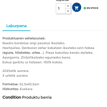


EN STOCK
Laburpena
Produktuaren xehetasunak:
Koadro bordatua ongi pasatuz ikasteko.
Hezitzailea. Denboran zehar kokatzen ikasteko ezin hobea
(
eguna, hilabetea, urtea
...). Pieza bakoitza kendu daiteke.
Apaigarria. Zintzilikatzeko egurrezko barra.
Eskuz garbitu ur hotzean. 100% kotoia.
2025etik aurrera.
3 urtetik aurrera
Formatua:
52,5x40,5zm
Hizkuntza:
Euskara
Condition
Produktu berria