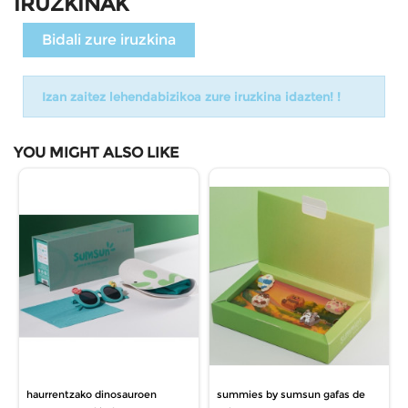
IRUZKINAK
Bidali zure iruzkina
Izan zaitez lehendabizikoa zure iruzkina idazten! !
YOU MIGHT ALSO LIKE
haurrentzako dinosauroen
summies by sumsun gafas de