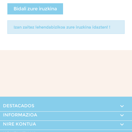
Bidali zure iruzkina
Izan zaitez lehendabizikoa zure iruzkina idazten! !
DESTACADOS

INFORMAZIOA

NIRE KONTUA
