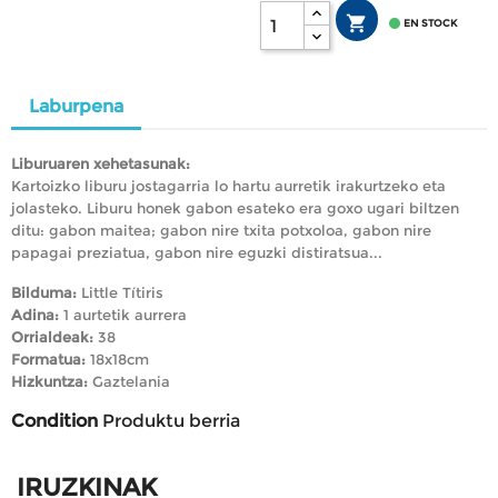


EN STOCK
Laburpena
Liburuaren xehetasunak:
Kartoizko liburu jostagarria lo hartu aurretik irakurtzeko eta
jolasteko. Liburu honek gabon esateko era goxo ugari biltzen
ditu: gabon maitea; gabon nire txita potxoloa, gabon nire
papagai preziatua, gabon nire eguzki distiratsua...
Bilduma:
Little Títiris
Adina:
1 aurtetik aurrera
Orrialdeak:
38
Formatua:
18x18cm
Hizkuntza:
Gaztelania
Condition
Produktu berria
IRUZKINAK