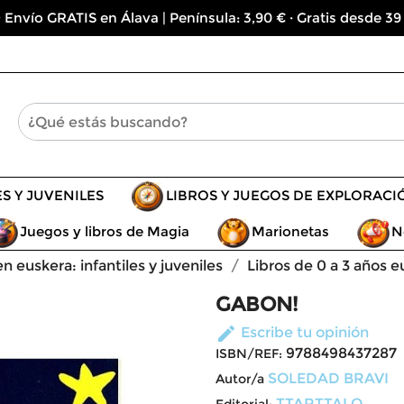
 Envío GRATIS en Álava | Península: 3,90 € · Gratis desde 39
ES Y JUVENILES
LIBROS Y JUEGOS DE EXPLORACI
Juegos y libros de Magia
Marionetas
N
en euskera: infantiles y juveniles
Libros de 0 a 3 años e
GABON!
edit
Escribe tu opinión
9788498437287
ISBN/REF:
SOLEDAD BRAVI
Autor/a
TTARTTALO
Editorial: