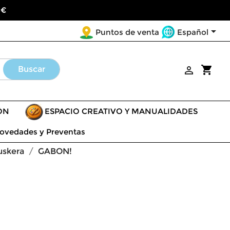
 €

Español
Puntos de venta
shopping_cart
Buscar

ÓN
ESPACIO CREATIVO Y MANUALIDADES
ovedades y Preventas
uskera
GABON!