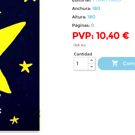
180
Anchura:
180
Altura:
0
Páginas:
PVP: 10,40 €
IVA inc
Cantidad

Com