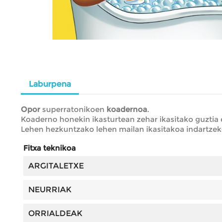
Laburpena
Opor
superratonikoen
koadernoa
.
Koaderno honekin ikasturtean zehar ikasitako guztia 
Lehen hezkuntzako lehen mailan ikasitakoa indartzek
Fitxa teknikoa
ARGITALETXE
NEURRIAK
ORRIALDEAK