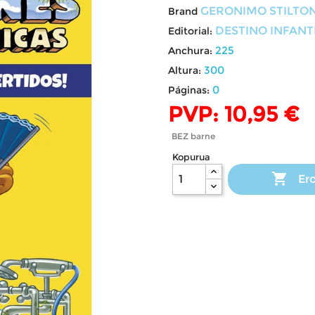
GERONIMO STILTO
Brand
DESTINO INFANTI
Editorial:
225
Anchura:
300
Altura:
0
Páginas:
PVP: 10,95 €
BEZ barne
Kopurua

Ero