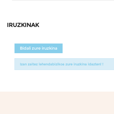
IRUZKINAK
Bidali zure iruzkina
Izan zaitez lehendabizikoa zure iruzkina idazten! !