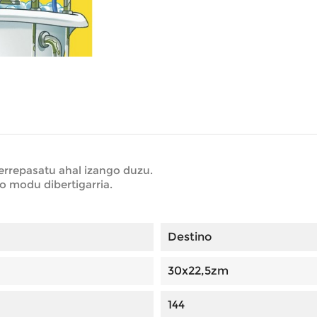
errepasatu ahal izango duzu.
o modu dibertigarria.
Destino
30x22,5zm
144