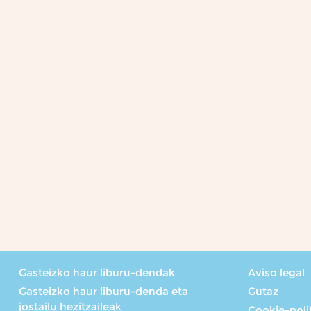
Gasteizko haur liburu-dendak
Aviso legal
Gasteizko haur liburu-denda eta
Gutaz
jostailu hezitzaileak
Cookie-poli