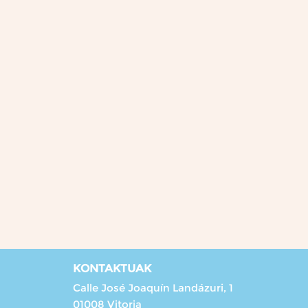
KONTAKTUAK
Calle José Joaquín Landázuri, 1
01008 Vitoria