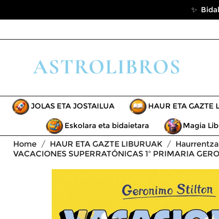
✨ Bidal
JOLAS ETA JOSTAILUA
HAUR ETA GAZTE 
Eskolara eta bidaietara
Magia Lib
Home
HAUR ETA GAZTE LIBURUAK
Haurrentza
VACACIONES SUPERRATÓNICAS 1º PRIMARIA GER