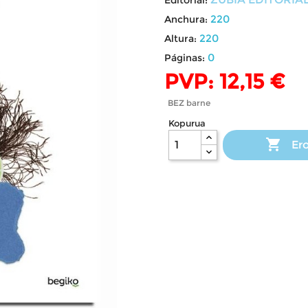
220
Anchura:
220
Altura:
0
Páginas:
PVP: 12,15 €
BEZ barne
Kopurua

Ero