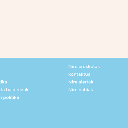
Nire erosketak
kontaktua
tika
Nire alertak
eta baldintzak
Nire nahiak
 politika