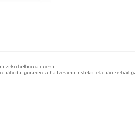
eratzeko helburua duena.
 nahi du, gurarien zuhaitzeraino iristeko, eta hari zerbait