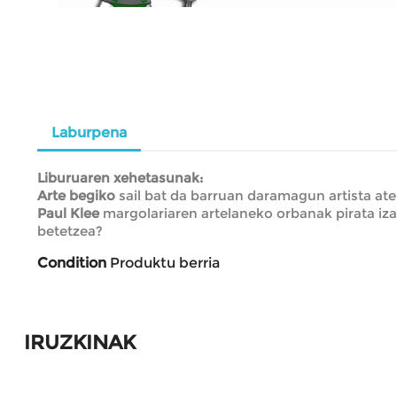
Laburpena
Liburuaren xehetasunak:
Arte begiko
sail bat da barruan daramagun artista at
Paul Klee
margolariaren artelaneko orbanak pirata izan
betetzea?
Condition
Produktu berria
IRUZKINAK