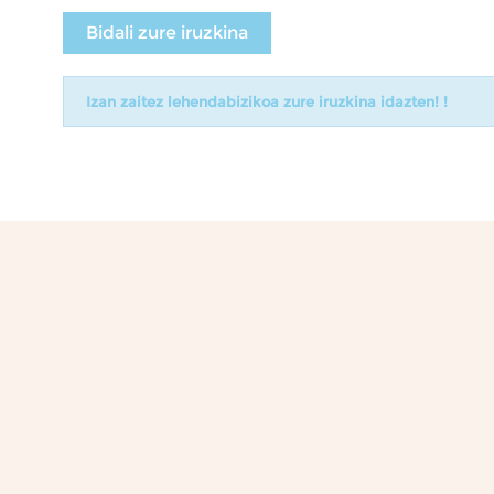
Bidali zure iruzkina
Izan zaitez lehendabizikoa zure iruzkina idazten! !