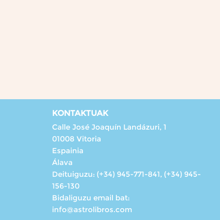
KONTAKTUAK
Calle José Joaquín Landázuri, 1
01008 Vitoria
Espainia
Álava
Deituiguzu:
(+34) 945-771-841, (+34) 945-
156-130
Bidaliguzu email bat:
info@astrolibros.com