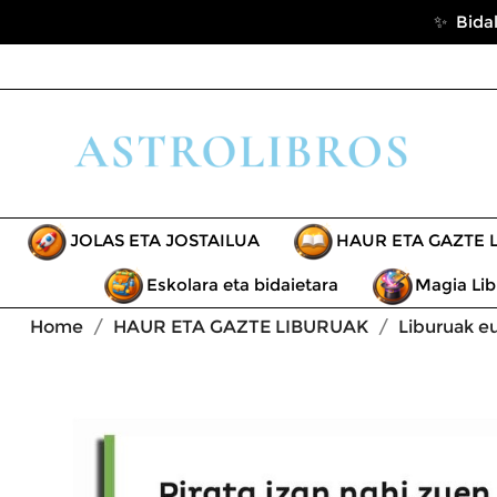
✨ Bidal
JOLAS ETA JOSTAILUA
HAUR ETA GAZTE 
Eskolara eta bidaietara
Magia Lib
Home
HAUR ETA GAZTE LIBURUAK
Liburuak e