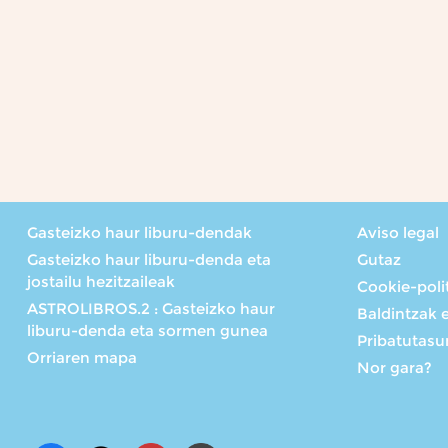
Gasteizko haur liburu-dendak
Aviso legal
Gasteizko haur liburu-denda eta
Gutaz
jostailu hezitzaileak
Cookie-poli
ASTROLIBROS.2 : Gasteizko haur
Baldintzak 
liburu-denda eta sormen gunea
Pribatutasun
Orriaren mapa
Nor gara?