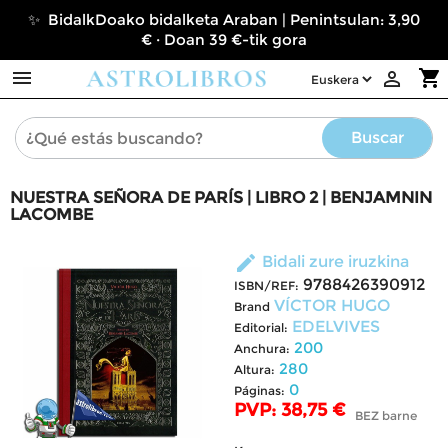
✨ BidalkDoako bidalketa Araban | Penintsulan: 3,90
€ · Doan 39 €-tik gora

shopping_cart

Buscar
NUESTRA SEÑORA DE PARÍS | LIBRO 2 | BENJAMNIN
LACOMBE
edit
Bidali zure iruzkina
9788426390912
ISBN/REF:
VÍCTOR HUGO
Brand
EDELVIVES
Editorial:
200
Anchura:
280
Altura:
0
Páginas:
PVP: 38,75 €
BEZ barne