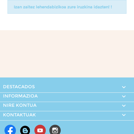
Izan zaitez lehendabizikoa zure iruzkina idazten! !
DESTACADOS

INFORMAZIOA

NIRE KONTUA


KONTAKTUAK