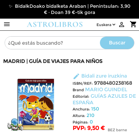
✨ BidalkDoako bidalketa Araban | Penintsulan: 3,90
€ · Doan 39 €-tik gora

shopping_cart

Buscar
MADRID | GUÍA DE VIAJES PARA NIÑOS
edit
Bidali zure iruzkina
9788480238168
ISBN/REF:
MARIO GUINDEL
Brand
GUÍAS AZULES DE
Editorial:
ESPAÑA
150
Anchura:
210
Altura:
0
Páginas:
PVP: 9,50 €
BEZ barne