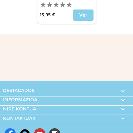
13,95 €
Ver
Price
DESTACADOS

INFORMAZIOA

NIRE KONTUA


KONTAKTUAK