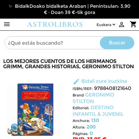
✨ BidalkDoako bidalketa Araban | Penintsulan: 3,90
€ · Doan 39 €-tik gora

shopping_cart

Buscar
LOS MEJORES CUENTOS DE LOS HERMANOS
GRIMM, GRANDES HISTORIAS, GERONIMO STILTON
edit
Bidali zure iruzkina
9788408121640
ISBN/REF:
GERONIMO
Brand
STILTON
DESTINO
Editorial:
INFANTIL & JUVENIL
130
Anchura:
200
Altura:
0
Páginas: