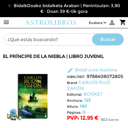
✨ BidalkDoako bidalketa Araban | Penintsulan: 3,90
€ · Doan 39 €-tik gora

shopping_cart

Buscar
EL PRÍNCIPE DE LA NIEBLA | LIBRO JUVENIL
edit
Bidali zure iruzkina
9788408072805
ISBN/REF:
CARLOS RUIZ
Brand
ZAFÓN
BOOKET
Editorial:
125
Anchura:
190
Altura:
0
Páginas:
PVP: 12,95 €
BEZ barne