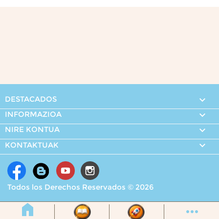
DESTACADOS

INFORMAZIOA

NIRE KONTUA


KONTAKTUAK
Todos los Derechos Reservados © 2026