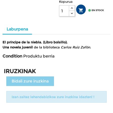
Kopurua


EN STOCK
Laburpena
El príncipe de la niebla. (Libro bolsillo).
Una novela juvenil
de la biblioteca
Carlos Ruiz Zafón
.
Condition
Produktu berria
IRUZKINAK
Bidali zure iruzkina
Izan zaitez lehendabizikoa zure iruzkina idazten! !