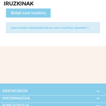
IRUZKINAK
Bidali zure iruzkina
Izan zaitez lehendabizikoa zure iruzkina idazten! !
DESTACADOS

INFORMAZIOA

NIRE KONTUA