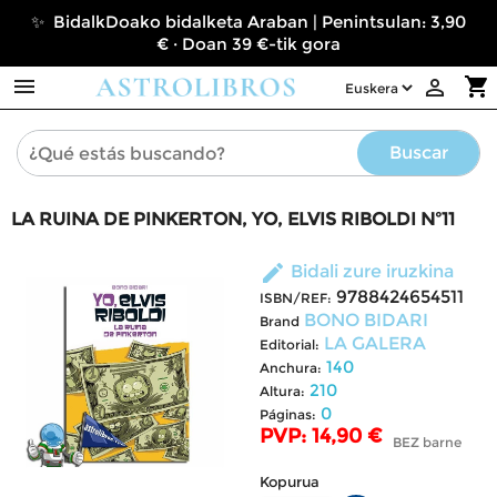
✨ BidalkDoako bidalketa Araban | Penintsulan: 3,90
€ · Doan 39 €-tik gora

shopping_cart

Buscar
LA RUINA DE PINKERTON, YO, ELVIS RIBOLDI Nº11
edit
Bidali zure iruzkina
9788424654511
ISBN/REF:
BONO BIDARI
Brand
LA GALERA
Editorial:
140
Anchura:
210
Altura:
0
Páginas:
PVP: 14,90 €
BEZ barne
Kopurua