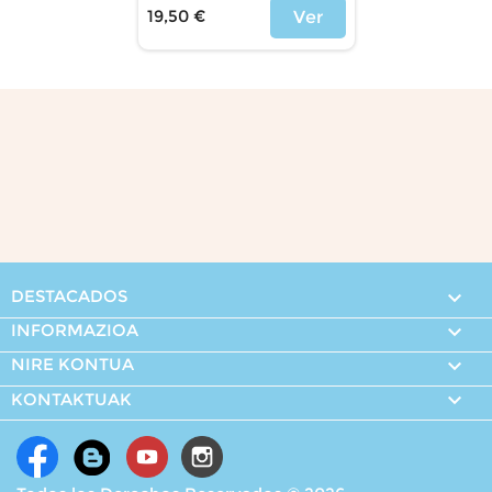
19,50 €
Ver
Price
DESTACADOS

INFORMAZIOA

NIRE KONTUA


KONTAKTUAK