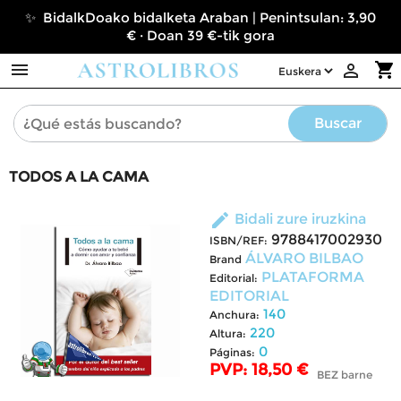
✨ BidalkDoako bidalketa Araban | Penintsulan: 3,90
€ · Doan 39 €-tik gora

shopping_cart

Buscar
TODOS A LA CAMA
edit
Bidali zure iruzkina
9788417002930
ISBN/REF:
ÁLVARO BILBAO
Brand
PLATAFORMA
Editorial:
EDITORIAL
140
Anchura:
220
Altura:
0
Páginas:
PVP: 18,50 €
BEZ barne