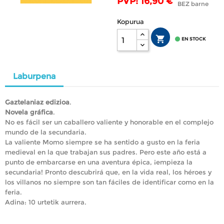
PVP: 16,90 €
BEZ barne
Kopurua


EN STOCK
Laburpena
Gaztelaniaz edizioa
.
Novela gráfica
.
No es fácil ser un caballero valiente y honorable en el complejo
mundo de la secundaria.
La valiente Momo siempre se ha sentido a gusto en la feria
medieval en la que trabajan sus padres. Pero este año está a
punto de embarcarse en una aventura épica, ¡empieza la
secundaria! Pronto descubrirá que, en la vida real, los héroes y
los villanos no siempre son tan fáciles de identificar como en la
feria.
Adina: 10 urtetik aurrera.