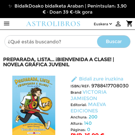
✨ BidalkDoako bidalketa Araban | Penintsulan: 3,90
€ · Doan 39 €-tik gora

shopping_cart

Buscar
PREPARADA, LISTA... ¡BIENVENIDA A CLASE! |
NOVELA GRÁFICA JUVENIL
edit
Bidali zure iruzkina
9788417708030
ISBN/REF:
VICTORIA
Brand
JAMIESON
MAEVA
Editorial:
EDICIONES
200
Anchura:
140
Altura:
0
Páginas: