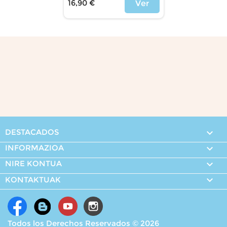
16,90 €
Ver
Price
DESTACADOS

INFORMAZIOA

NIRE KONTUA


KONTAKTUAK
Todos los Derechos Reservados © 2026