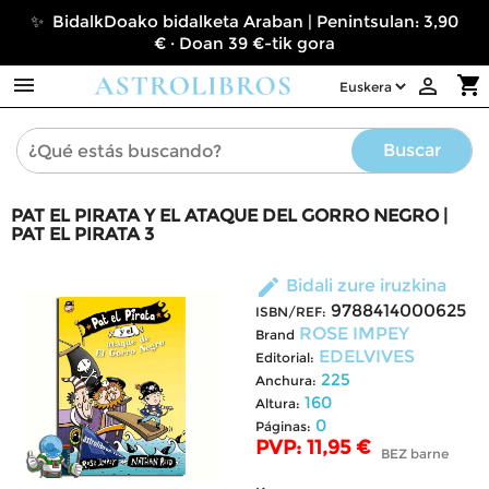
✨ BidalkDoako bidalketa Araban | Penintsulan: 3,90
€ · Doan 39 €-tik gora

shopping_cart

Buscar
PAT EL PIRATA Y EL ATAQUE DEL GORRO NEGRO |
PAT EL PIRATA 3
edit
Bidali zure iruzkina
9788414000625
ISBN/REF:
ROSE IMPEY
Brand
EDELVIVES
Editorial:
225
Anchura:
160
Altura:
0
Páginas:
PVP: 11,95 €
BEZ barne