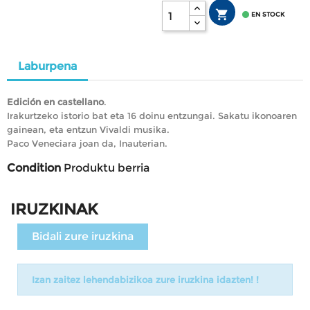


EN STOCK
Laburpena
Edición en castellano
.
Irakurtzeko istorio bat eta 16 doinu entzungai. Sakatu ikonoaren
gainean, eta entzun Vivaldi musika.
Paco Veneciara joan da, Inauterian.
Condition
Produktu berria
IRUZKINAK
Bidali zure iruzkina
Izan zaitez lehendabizikoa zure iruzkina idazten! !