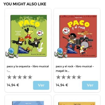
YOU MIGHT ALSO LIKE
paco y la orquesta - libro musical
paco y el rock - libro musical -
-...
magali le...
14,94 €
14,94 €
Ver
Ver
Price
Price