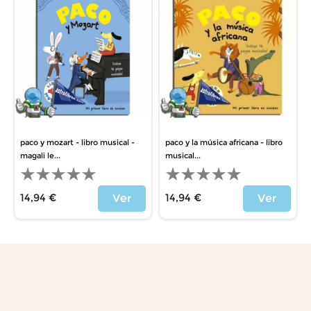
paco y mozart - libro musical -
paco y la música africana - libro
magali le...
musical...
14,94 €
14,94 €
Ver
Ver
Price
Price