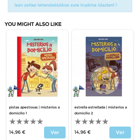
Izan zaitez lehendabizikoa zure iruzkina idazten! !
YOU MIGHT ALSO LIKE
pistas apestosas | misterios a
estrella estrellada | misterios a
domicilio 1
domicilio 2
14,96 €
14,96 €
Ver
Ver
Price
Price