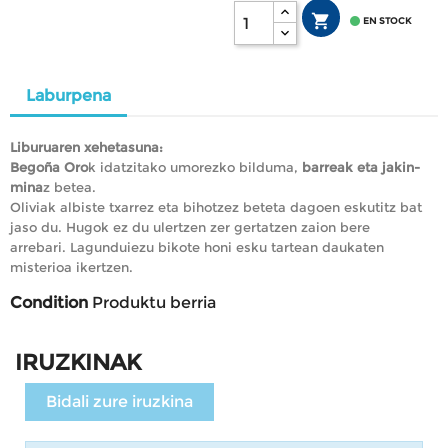


EN STOCK
Laburpena
Liburuaren xehetasuna:
Begoña Oro
k idatzitako umorezko bilduma,
barreak eta jakin-
mina
z betea.
Oliviak albiste txarrez eta bihotzez beteta dagoen eskutitz bat
jaso du. Hugok ez du ulertzen zer gertatzen zaion bere
arrebari. Lagunduiezu bikote honi esku tartean daukaten
misterioa ikertzen.
Condition
Produktu berria
IRUZKINAK
Bidali zure iruzkina