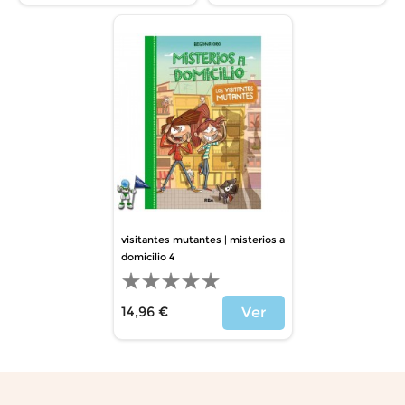
visitantes mutantes | misterios a
domicilio 4
14,96 €
Ver
Price