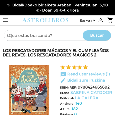
✨ BidalkDoako bidalketa Araban | Penintsulan: 3,90
€ · Doan 39 €-tik gora

shopping_cart

Buscar
LOS RESCATADORES MÁGICOS Y EL CUMPLEAÑOS
DEL REVÉS, LOS RESCATADORES MÁGICOS 2
chat
Read user reviews (1)
edit
Bidali zure iruzkina
9788424665692
ISBN/REF:
SABRINA CATDOOR
Brand
LA GALERA
Editorial:
140
Anchura:
182
Altura:
0
Páginas: