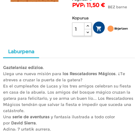
PVP: 11,50 €
BEZ barne
Kopurua

Birjartzen
Laburpena
Gaztelaniaz edizioa
.
Llega una nueva misión para
los Rescatadores Mágicos
. ¿Te
atreves a cruzar la puerta de la gatera?
Es el cumpleaños de Lucas y los tres amigos celebran su fiesta
en casa de la abuela. Los amigos del bosque mágico cruzan la
gatera para felicitarlo, y se arma un buen lío... Los Rescatadores
Mágicos tendrán que salvar la fiesta e impedir que suceda una
catástrofe.
Una
serie de aventuras
y fantasía ilustrada a todo color
por
David Sierra
.
Adina: 7 urtetik aurrera.