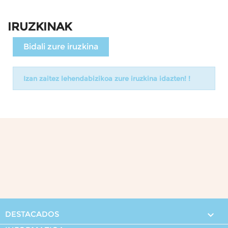
IRUZKINAK
Bidali zure iruzkina
Izan zaitez lehendabizikoa zure iruzkina idazten! !
DESTACADOS
