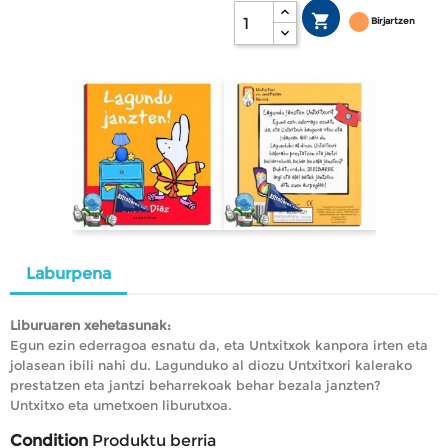

Birjartzen
Laburpena
Liburuaren xehetasunak:
Egun ezin ederragoa esnatu da, eta Untxitxok kanpora irten eta
jolasean ibili nahi du. Lagunduko al diozu Untxitxori kalerako
prestatzen eta jantzi beharrekoak behar bezala janzten?
Untxitxo eta umetxoen liburutxoa.
Condition
Produktu berria