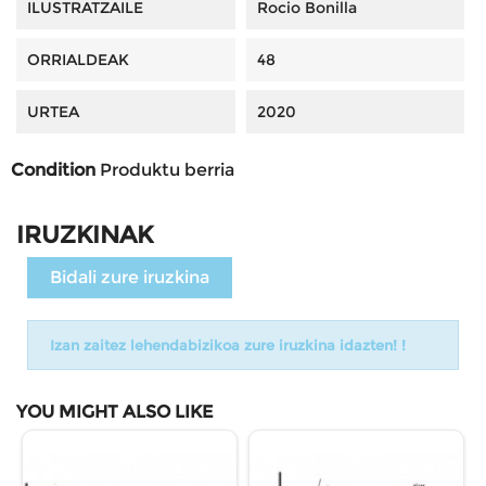
ILUSTRATZAILE
Rocio Bonilla
ORRIALDEAK
48
URTEA
2020
Condition
Produktu berria
IRUZKINAK
Bidali zure iruzkina
Izan zaitez lehendabizikoa zure iruzkina idazten! !
YOU MIGHT ALSO LIKE