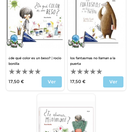
¿de qué color es un beso? | rocio
los fantasmas no llaman a la
bonilla
puerta
17,50 €
17,50 €
Ver
Ver
Price
Price