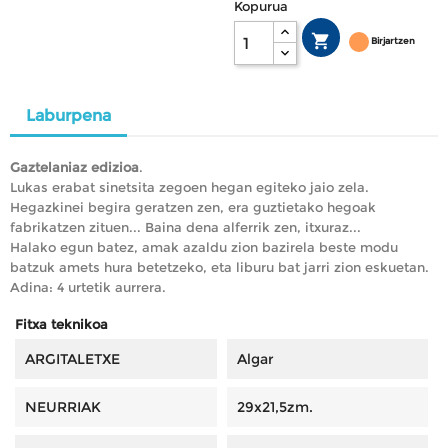
Kopurua

Birjartzen
Laburpena
Gaztelaniaz edizioa
.
Lukas erabat sinetsita zegoen hegan egiteko jaio zela.
Hegazkinei begira geratzen zen, era guztietako hegoak
fabrikatzen zituen... Baina dena alferrik zen, itxuraz...
Halako egun batez, amak azaldu zion bazirela beste modu
batzuk amets hura betetzeko, eta liburu bat jarri zion eskuetan.
Adina: 4 urtetik aurrera.
Fitxa teknikoa
ARGITALETXE
Algar
NEURRIAK
29x21,5zm.