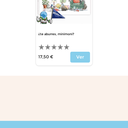
¿te aburres, minimoni?
17,50 €
Ver
Price