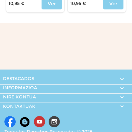
10,95 €
10,95 €
Ver
Ver
Price
Price
DESTACADOS

INFORMAZIOA

NIRE KONTUA


KONTAKTUAK
Todos los Derechos Reservados © 2026