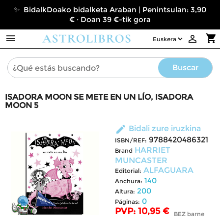
✨ BidalkDoako bidalketa Araban | Penintsulan: 3,90
€ · Doan 39 €-tik gora

shopping_cart

Buscar
ISADORA MOON SE METE EN UN LÍO, ISADORA
MOON 5
edit
Bidali zure iruzkina
9788420486321
ISBN/REF:
HARRIET
Brand
MUNCASTER
ALFAGUARA
Editorial:
140
Anchura:
200
Altura:
0
Páginas:
PVP: 10,95 €
BEZ barne