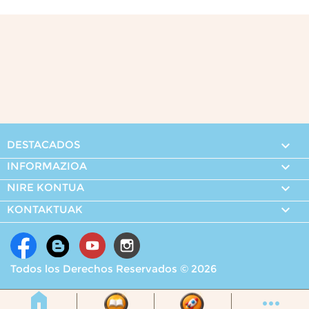
DESTACADOS

INFORMAZIOA

NIRE KONTUA


KONTAKTUAK
Todos los Derechos Reservados © 2026