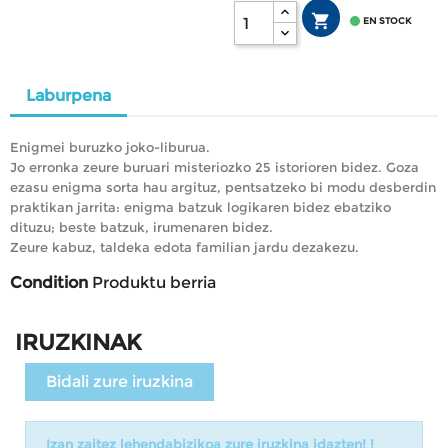


EN STOCK
Laburpena
Enigmei buruzko joko-liburua.
Jo erronka zeure buruari misteriozko 25 istorioren bidez. Goza
ezasu enigma sorta hau argituz, pentsatzeko bi modu desberdin
praktikan jarrita: enigma batzuk logikaren bidez ebatziko
dituzu; beste batzuk, irumenaren bidez.
Zeure kabuz, taldeka edota familian jardu dezakezu.
Condition
Produktu berria
IRUZKINAK
Bidali zure iruzkina
Izan zaitez lehendabizikoa zure iruzkina idazten! !