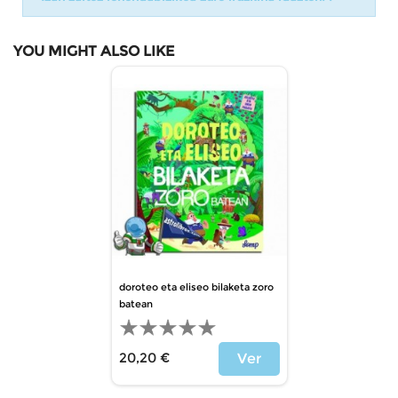
YOU MIGHT ALSO LIKE
doroteo eta eliseo bilaketa zoro
batean
20,20 €
Ver
Price