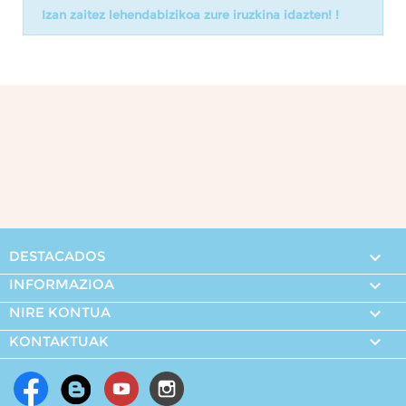
Izan zaitez lehendabizikoa zure iruzkina idazten! !
DESTACADOS

INFORMAZIOA

NIRE KONTUA


KONTAKTUAK