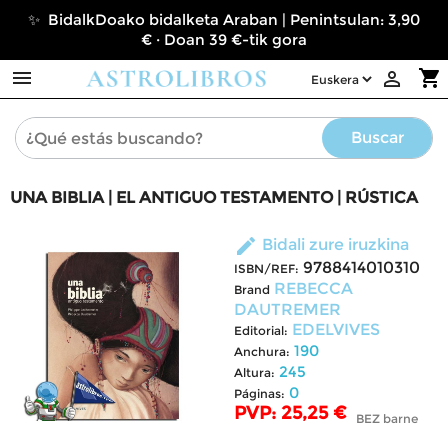
✨ BidalkDoako bidalketa Araban | Penintsulan: 3,90
€ · Doan 39 €-tik gora

shopping_cart

Buscar
UNA BIBLIA | EL ANTIGUO TESTAMENTO | RÚSTICA
edit
Bidali zure iruzkina
9788414010310
ISBN/REF:
REBECCA
Brand
DAUTREMER
EDELVIVES
Editorial:
190
Anchura:
245
Altura:
0
Páginas:
PVP: 25,25 €
BEZ barne