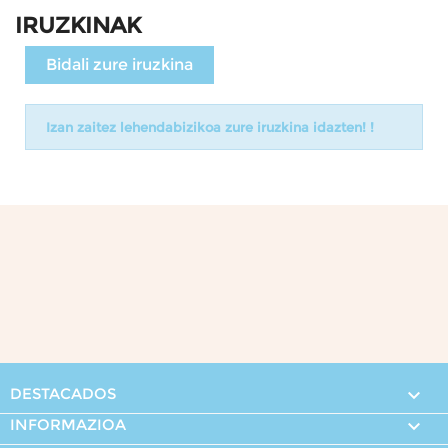
IRUZKINAK
Bidali zure iruzkina
Izan zaitez lehendabizikoa zure iruzkina idazten! !
DESTACADOS

INFORMAZIOA
