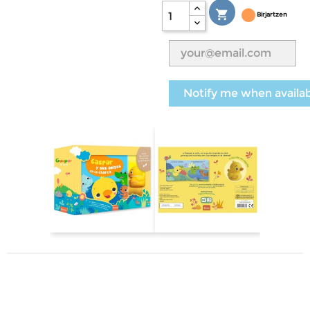

Birjartzen
Notify me when availa