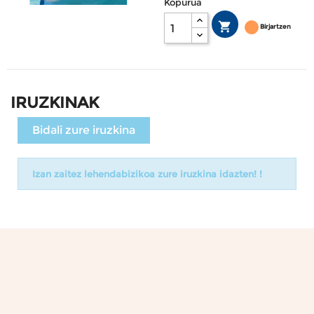
Kopurua

Birjartzen
IRUZKINAK
Bidali zure iruzkina
Izan zaitez lehendabizikoa zure iruzkina idazten! !