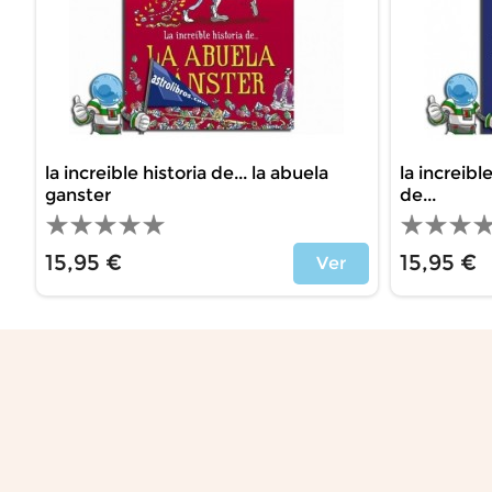
la increible historia de... la abuela
la increibl
ganster
de...
15,95 €
15,95 €
Ver
Price
Price