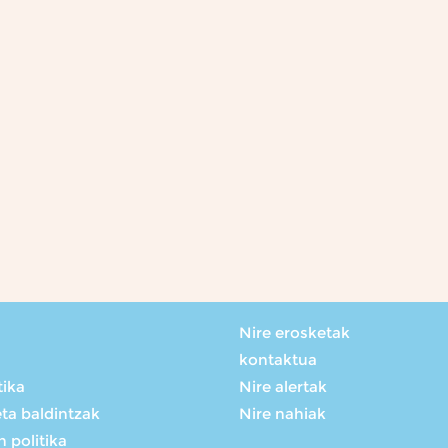
Nire erosketak
kontaktua
tika
Nire alertak
eta baldintzak
Nire nahiak
 politika