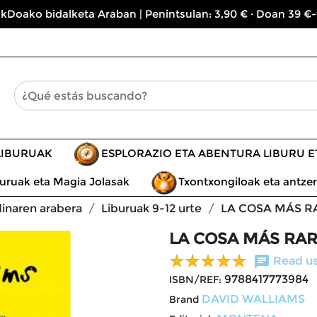
kDoako bidalketa Araban | Penintsulan: 3,90 € · Doan 39 €-
LIBURUAK
ESPLORAZIO ETA ABENTURA LIBURU 
uruak eta Magia Jolasak
Txontxongiloak eta antzer
dinaren arabera
Liburuak 9-12 urte
LA COSA MÁS R
LA COSA MÁS RAR
chat
Read us
9788417773984
ISBN/REF:
DAVID WALLIAMS
Brand