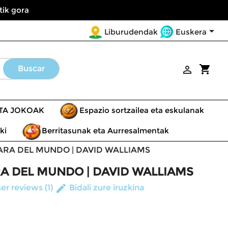
tik gora

Euskera
Liburudendak
shopping_cart
Buscar

ETA JOKOAK
Espazio sortzailea eta eskulanak
ki
Berritasunak eta Aurresalmentak
ARA DEL MUNDO | DAVID WALLIAMS
A DEL MUNDO | DAVID WALLIAMS
edit
er reviews (1)
Bidali zure iruzkina