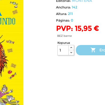
MONTENA
Editorial:
142
Anchura:
211
Altura:
0
Páginas:
PVP: 15,95 €
BEZ barne
Kopurua

Ero