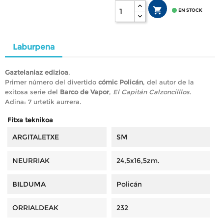


EN STOCK
Laburpena
Gaztelaniaz edizioa
.
Primer número del divertido
cómic Policán
, del autor de la
exitosa serie del
Barco de Vapor
,
El Capitán Calzoncilllos
.
Adina: 7 urtetik aurrera.
Fitxa teknikoa
ARGITALETXE
SM
NEURRIAK
24,5x16,5zm.
BILDUMA
Policán
ORRIALDEAK
232