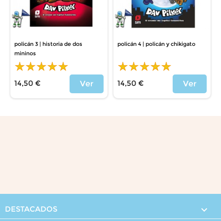
policán 3 | historia de dos
policán 4 | policán y chikigato
mininos
14,50 €
14,50 €
Ver
Ver
Price
Price
DESTACADOS
