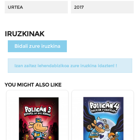
URTEA
2017
IRUZKINAK
Bidali zure iruzkina
Izan zaitez lehendabizikoa zure iruzkina idazten! !
YOU MIGHT ALSO LIKE