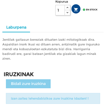
Kopurua


EN STOCK
Laburpena
Jentilak gaitasun bereziak dituzten izaki mitologikoak dira.
Aspaldian inork ikusi ez dituen arren, antzinatik gure inguruko
mendi eta kobazuloetan ezkutatuta bizi dira. Harrigarria
badirudi ere, garai batean jentilak eta gizakiak lagun minak
ziren.
IRUZKINAK
Bidali zure iruzkina
Izan zaitez lehendabizikoa zure iruzkina idazten! !