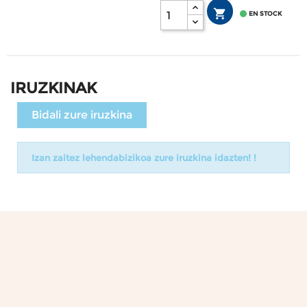


EN STOCK
IRUZKINAK
Bidali zure iruzkina
Izan zaitez lehendabizikoa zure iruzkina idazten! !