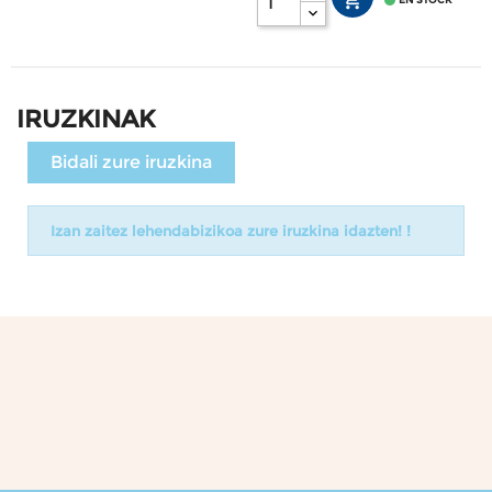


IRUZKINAK
Bidali zure iruzkina
Izan zaitez lehendabizikoa zure iruzkina idazten! !