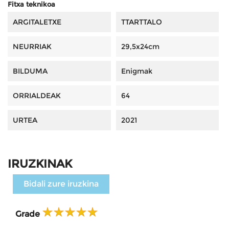
Fitxa teknikoa
ARGITALETXE
TTARTTALO
NEURRIAK
29,5x24cm
BILDUMA
Enigmak
ORRIALDEAK
64
URTEA
2021
IRUZKINAK
Bidali zure iruzkina
Grade