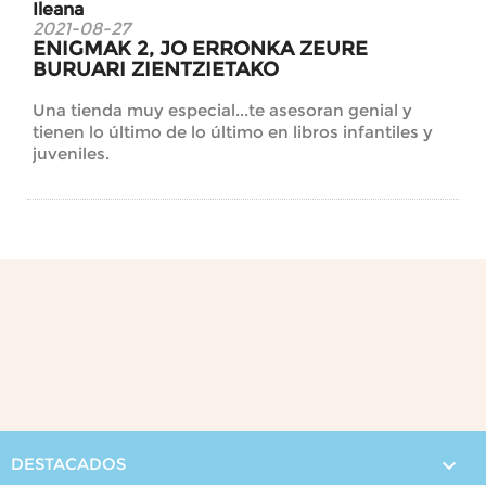
Ileana
2021-08-27
ENIGMAK 2, JO ERRONKA ZEURE
BURUARI ZIENTZIETAKO
Una tienda muy especial...te asesoran genial y
tienen lo último de lo último en libros infantiles y
juveniles.
DESTACADOS
