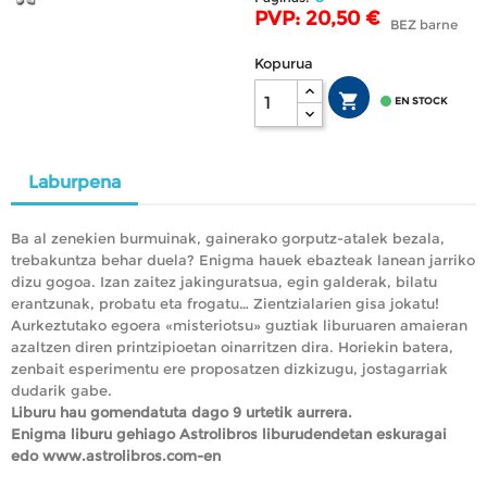
PVP: 20,50 €
BEZ barne
Kopurua


EN STOCK
Laburpena
Ba al zenekien burmuinak, gainerako gorputz-atalek bezala,
trebakuntza behar duela? Enigma hauek ebazteak lanean jarriko
dizu gogoa. Izan zaitez jakinguratsua, egin galderak, bilatu
erantzunak, probatu eta frogatu… Zientzialarien gisa jokatu!
Aurkeztutako egoera «misteriotsu» guztiak liburuaren amaieran
azaltzen diren printzipioetan oinarritzen dira. Horiekin batera,
zenbait esperimentu ere proposatzen dizkizugu, jostagarriak
dudarik gabe.
Liburu hau gomendatuta dago 9 urtetik aurrera.
Enigma liburu gehiago Astrolibros liburudendetan eskuragai
edo www.astrolibros.com-en