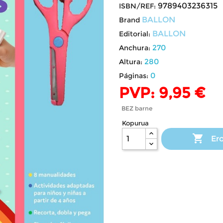
9789403236315
ISBN/REF:
BALLON
Brand
BALLON
Editorial:
270
Anchura:
280
Altura:
0
Páginas:
PVP: 9,95 €
BEZ barne
Kopurua

Ero