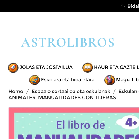
✨ Bidal
JOLAS ETA JOSTAILUA
HAUR ETA GAZTE 
Eskolara eta bidaietara
Magia Lib
Home
Espazio sortzailea eta eskulanak
Eskulan
ANIMALES, MANUALIDADES CON TIJERAS