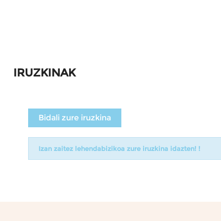
IRUZKINAK
Bidali zure iruzkina
Izan zaitez lehendabizikoa zure iruzkina idazten! !