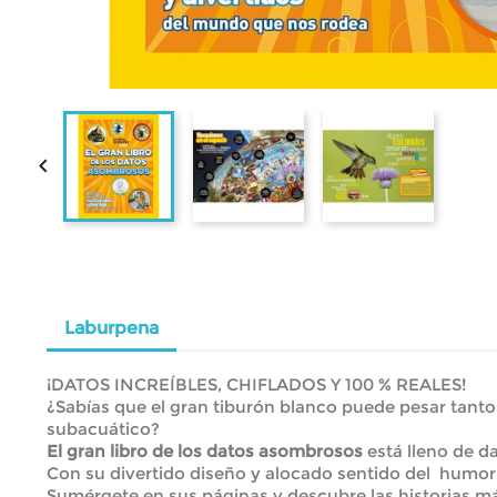

Laburpena
¡DATOS INCREÍBLES, CHIFLADOS Y 100 % REALES!
¿Sabías que el gran tiburón blanco puede pesar tant
subacuático?
El gran libro de los datos asombrosos
está lleno de d
Con su divertido diseño y alocado sentido del humor,
Sumérgete en sus páginas y descubre las historias 