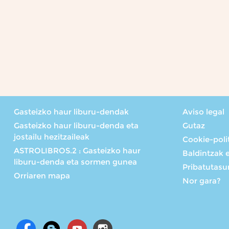
Gasteizko haur liburu-dendak
Aviso legal
Gasteizko haur liburu-denda eta
Gutaz
jostailu hezitzaileak
Cookie-poli
ASTROLIBROS.2 : Gasteizko haur
Baldintzak 
liburu-denda eta sormen gunea
Pribatutasun
Orriaren mapa
Nor gara?