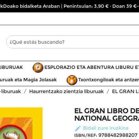
kDoako bidalketa Araban | Penintsulan: 3,90 € · Doan 39 €-
LIBURUAK
ESPLORAZIO ETA ABENTURA LIBURU 
uruak eta Magia Jolasak
Txontxongiloak eta antzer
liburuak
Haurrentzako zientzia liburuak
EL GRAN 
EL GRAN LIBRO D
NATIONAL GEOGR
edit
Bidali zure iruzkina
9788482988207
ISBN/REF: