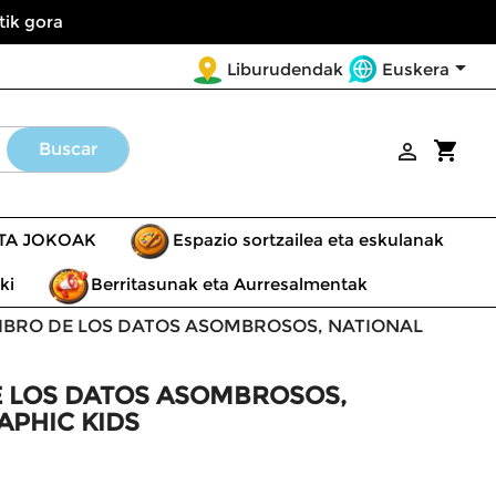
tik gora

Euskera
Liburudendak
shopping_cart
Buscar

ETA JOKOAK
Espazio sortzailea eta eskulanak
ki
Berritasunak eta Aurresalmentak
LIBRO DE LOS DATOS ASOMBROSOS, NATIONAL
E LOS DATOS ASOMBROSOS,
APHIC KIDS