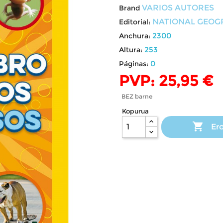
VARIOS AUTORES
Brand
NATIONAL GEOG
Editorial:
2300
Anchura:
253
Altura:
0
Páginas:
PVP: 25,95 €
BEZ barne
Kopurua

Ero