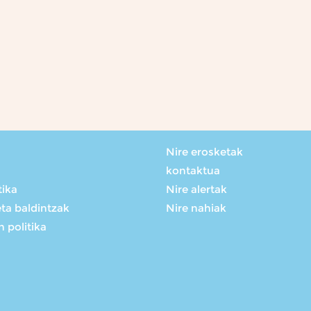
Nire erosketak
kontaktua
tika
Nire alertak
eta baldintzak
Nire nahiak
 politika