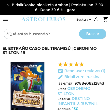
✨ BidalkDoako bidalketa Araban | Penintsulan: 3,90
€ · Doan 39 €-tik gora

shopping_cart

Buscar
EL EXTRAÑO CASO DEL TIRAMISÚ | GERONIMO
STILTON 49
chat
Read user reviews (1)
edit
Bidali zure iruzkina
9788408212843
ISBN/REF:
GERONIMO
Brand
STILTON
DESTINO
Editorial:
INFANTIL & JUVENIL
130
Anchura: