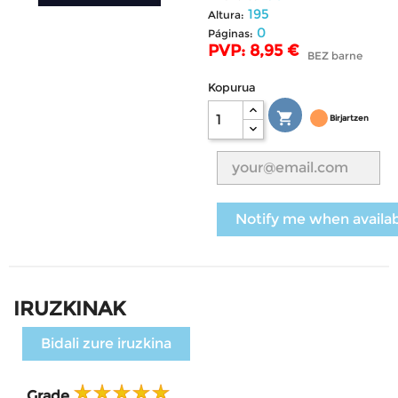
195
Altura:
0
Páginas:
PVP: 8,95 €
BEZ barne
Kopurua

Birjartzen
Notify me when availa
IRUZKINAK
Bidali zure iruzkina
Grade