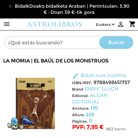
✨ BidalkDoako bidalketa Araban | Penintsulan: 3,90
€ · Doan 39 €-tik gora

shopping_cart

Buscar
LA MOMIA | EL BAÚL DE LOS MONSTRUOS
edit
Bidali zure iruzkina
9788498451757
ISBN/REF:
ENRIC LLUCH
Brand
ALGAR
Editorial:
EDITORIAL
170
Anchura:
225
Altura:
0
Páginas:
PVP: 7,95 €
BEZ barne