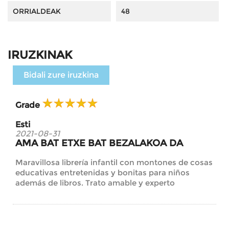
ORRIALDEAK
48
IRUZKINAK
Bidali zure iruzkina
Grade
Esti
2021-08-31
AMA BAT ETXE BAT BEZALAKOA DA
Maravillosa librería infantil con montones de cosas
educativas entretenidas y bonitas para niños
además de libros. Trato amable y experto