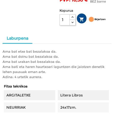
BEZ barne
Kopurua

Birjartzen
Laburpena
Ama bat etxe bat bezalakoa da.
Ama bat doinu bat bezalakoa da.
Ama bat urakan bat bezalakoa da.
Ama bati eta haren haurtxoari laguntzen die jaiotzen denetik
lehen pausuak eman arte.
Adina: 4 urtetik aurrera.
Fitxa teknikoa
ARGITALETXE
Litera Libros
NEURRIAK
24x17zm.