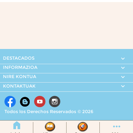
DESTACADOS

INFORMAZIOA

NIRE KONTUA


KONTAKTUAK
Todos los Derechos Reservados © 2026