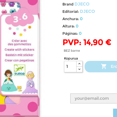
DJECO
Brand
DJECO
Editorial:
0
Anchura:
0
Altura:
0
Páginas:
PVP: 14,90 €
BEZ barne
Kopurua

Ero