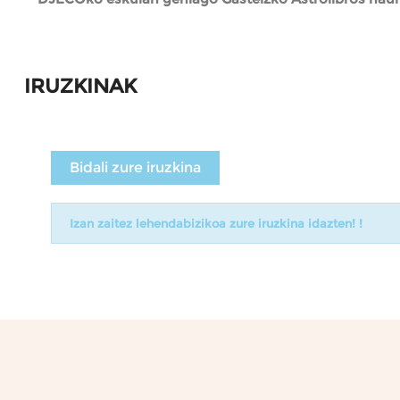
IRUZKINAK
Bidali zure iruzkina
Izan zaitez lehendabizikoa zure iruzkina idazten! !