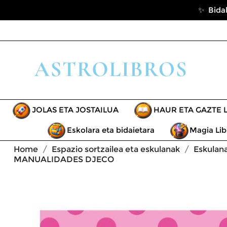
✨ Bidal
JOLAS ETA JOSTAILUA
HAUR ETA GAZTE 
Eskolara eta bidaietara
Magia Lib
Home
Espazio sortzailea eta eskulanak
Eskulana
MANUALIDADES DJECO