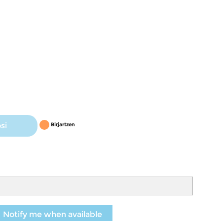
si
Birjartzen
Notify me when available