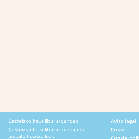
Gasteizko haur liburu-dendak
Aviso legal
Gasteizko haur liburu-denda eta
Gutaz
jostailu hezitzaileak
Cookie-poli