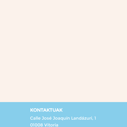
KONTAKTUAK
Calle José Joaquín Landázuri, 1
01008 Vitoria