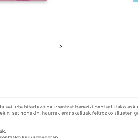

ta sei urte bitarteko haurrentzat bereziki pentsatutako
esku
ekin
, set honekin, haurrek eranskailuak feltrozko silueten ga
ak.
rentzako liburudendetan.