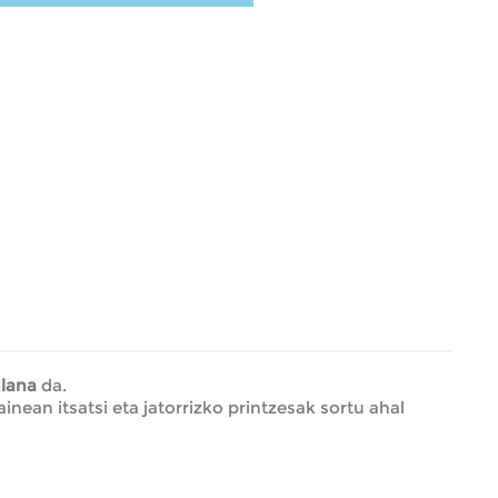
lana
da.
inean itsatsi eta jatorrizko printzesak sortu ahal