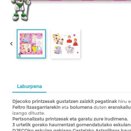

Laburpena
Djecoko printzesak gustatzen zaizkit pegatinak
hiru e
Feltro itsasgarriarekin
eta
bolumena
duten
eranskailu
izango dituzte.
Pertsonalizatu printzesak eta garatu zure irudimena.
3 urtetik gorako haurrentzat gomendatutako eskulan
DJECOko eskulan gehiago Gasteizko Astrolibros haur