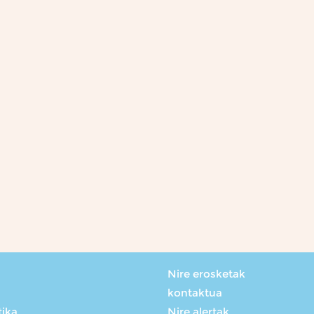
Nire erosketak
kontaktua
tika
Nire alertak