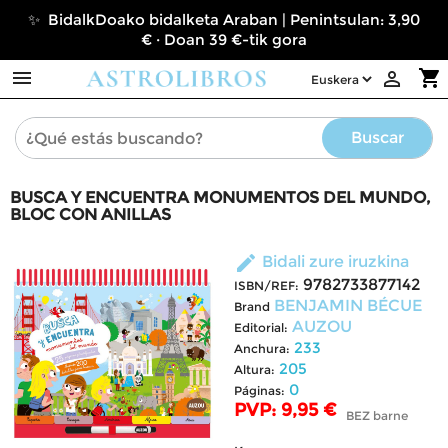
✨ BidalkDoako bidalketa Araban | Penintsulan: 3,90
€ · Doan 39 €-tik gora

shopping_cart

Buscar
BUSCA Y ENCUENTRA MONUMENTOS DEL MUNDO,
BLOC CON ANILLAS
edit
Bidali zure iruzkina
9782733877142
ISBN/REF:
BENJAMIN BÉCUE
Brand
AUZOU
Editorial:
233
Anchura:
205
Altura:
0
Páginas:
PVP: 9,95 €
BEZ barne