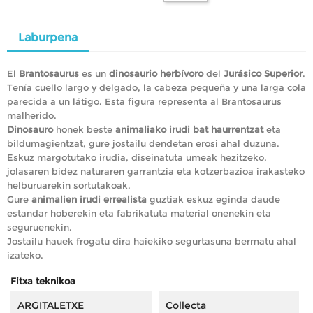
Laburpena
El
Brantosaurus
es un
dinosaurio herbívoro
del
Jurásico Superior
.
Tenía cuello largo y delgado, la cabeza pequeña y una larga cola
parecida a un látigo. Esta figura representa al Brantosaurus
malherido.
Dinosauro
honek beste
animaliako irudi bat haurrentzat
eta
bildumagientzat, gure jostailu dendetan erosi ahal duzuna.
Eskuz margotutako irudia, diseinatuta umeak hezitzeko,
jolasaren bidez naturaren garrantzia eta kotzerbazioa irakasteko
helburuarekin sortutakoak.
Gure
animalien irudi errealista
guztiak eskuz eginda daude
estandar hoberekin eta fabrikatuta material onenekin eta
seguruenekin.
Jostailu hauek frogatu dira haiekiko segurtasuna bermatu ahal
izateko.
Fitxa teknikoa
ARGITALETXE
Collecta