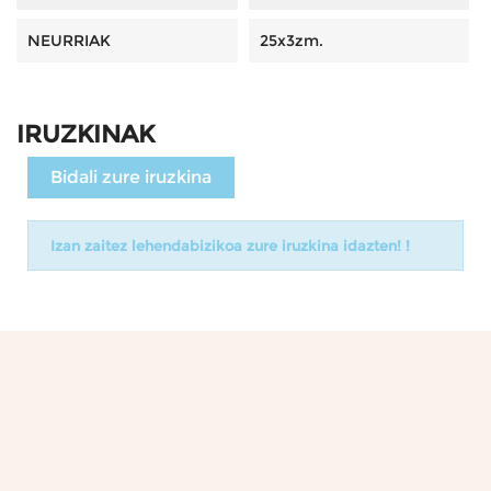
NEURRIAK
25x3zm.
IRUZKINAK
Bidali zure iruzkina
Izan zaitez lehendabizikoa zure iruzkina idazten! !