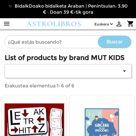
✨ BidalkDoako bidalketa Araban | Penintsulan: 3,90
€ · Doan 39 €-tik gora

shopping_cart

Buscar
List of products by brand MUT KIDS

Erakustea elementua 1-6 of 6