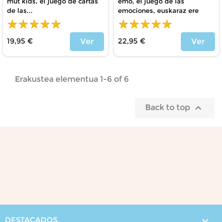
mut kids, el juego de cartas
emo, el juego de las
de las...
emociones, euskaraz ere
19,95 €
22,95 €
Ver
Ver
Price
Price
Erakustea elementua 1-6 of 6

Back to top
DESTACADOS
