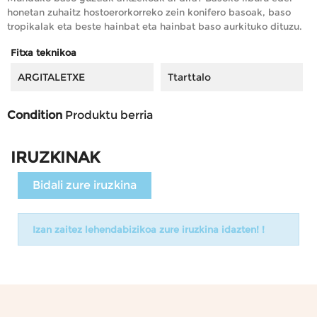
honetan zuhaitz
hostoerorkorreko zein konifero basoak, baso
tropikalak eta beste hainbat eta hainbat baso aurkituko dituzu.
Fitxa teknikoa
ARGITALETXE
Ttarttalo
Condition
Produktu berria
IRUZKINAK
Bidali zure iruzkina
Izan zaitez lehendabizikoa zure iruzkina idazten! !