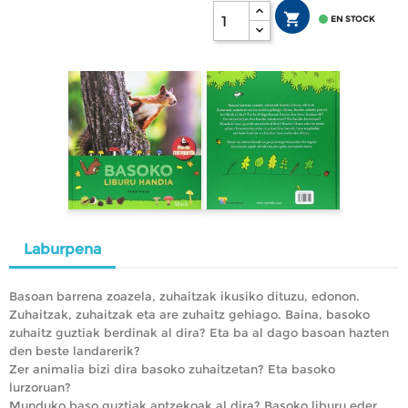


EN STOCK
Laburpena
Basoan barrena zoazela, zuhaitzak ikusiko dituzu, edonon.
Zuhaitzak, zuhaitzak eta are zuhaitz gehiago. Baina, basoko
zuhaitz guztiak berdinak al dira? Eta ba al dago basoan hazten
den beste landarerik?
Zer animalia bizi dira basoko zuhaitzetan? Eta basoko
lurzoruan?
Munduko baso guztiak antzekoak al dira? Basoko liburu eder